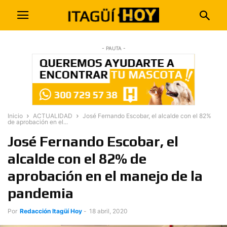
- PAUTA -
Inicio
ACTUALIDAD
José Fernando Escobar, el alcalde con el 82%
de aprobación en el...
José Fernando Escobar, el
alcalde con el 82% de
aprobación en el manejo de la
pandemia
Por
Redacción Itagüí Hoy
-
18 abril, 2020