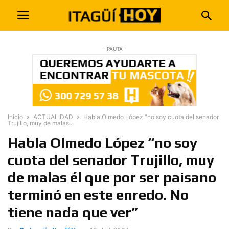
- PAUTA -
Inicio
ACTUALIDAD
Habla Olmedo López “no soy cuota del senador
Trujillo, muy de malas...
Habla Olmedo López “no soy
cuota del senador Trujillo, muy
de malas él que por ser paisano
terminó en este enredo. No
tiene nada que ver”