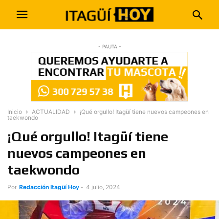
- PAUTA -
Inicio
ACTUALIDAD
¡Qué orgullo! Itagüí tiene nuevos campeones en
taekwondo
¡Qué orgullo! Itagüí tiene
nuevos campeones en
taekwondo
Por
Redacción Itagüí Hoy
-
4 julio, 2024