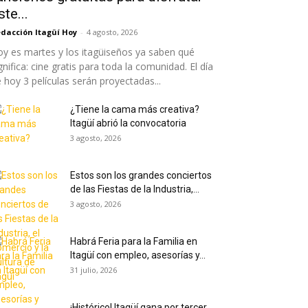
ste...
dacción Itagüí Hoy
-
4 agosto, 2026
y es martes y los itagüiseños ya saben qué
gnifica: cine gratis para toda la comunidad. El día
 hoy 3 películas serán proyectadas...
¿Tiene la cama más creativa?
Itagüí abrió la convocatoria
3 agosto, 2026
Estos son los grandes conciertos
de las Fiestas de la Industria,...
3 agosto, 2026
Habrá Feria para la Familia en
Itagüí con empleo, asesorías y...
31 julio, 2026
¡Histórico! Itagüí gana por tercer