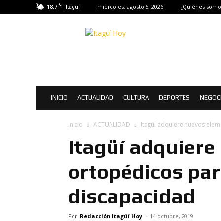
C
18.7
miércoles, agosto 5, 2026
¿Quiénes somo
Itagüí
Itagüí
Hoy
|
Noticias
de
Itagüí
INICIO
ACTUALIDAD
CULTURA
DEPORTES
NEGOC
Inicio
ACTUALIDAD
Itagüí adquiere nuevos ele
Itagüí adquiere
ortopédicos pa
discapacidad
Por
Redacción Itagüí Hoy
-
14 octubre, 2019