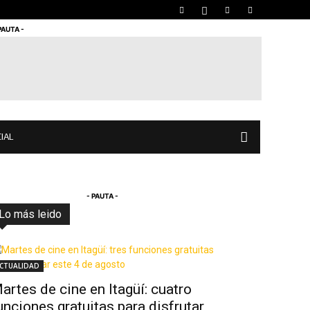
PAUTA -
IAL
- PAUTA -
Lo más leido
Todo
Destacado
Lo más popular
Más
CTUALIDAD
artes de cine en Itagüí: cuatro
unciones gratuitas para disfrutar