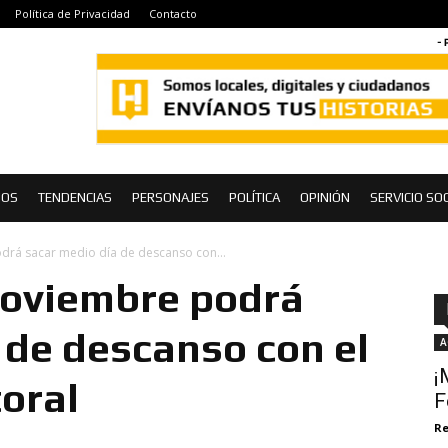
Política de Privacidad
Contacto
- 
IOS
TENDENCIAS
PERSONAJES
POLÍTICA
OPINIÓN
SERVICIO SOC
drá sacar medio día de descanso con...
noviembre podrá
 de descanso con el
A
¡
toral
F
Re