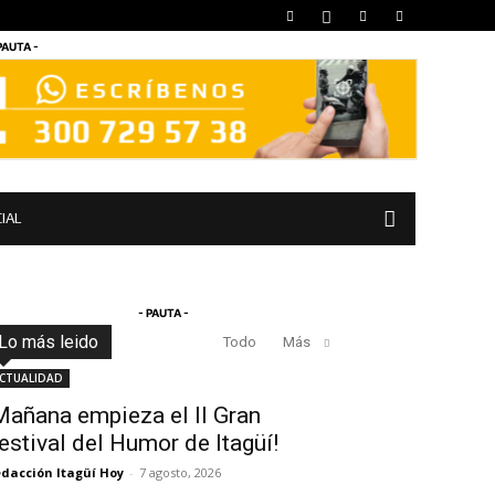
PAUTA -
IAL
- PAUTA -
Lo más leido
Todo
Más
CTUALIDAD
Mañana empieza el II Gran
estival del Humor de Itagüí!
dacción Itagüí Hoy
-
7 agosto, 2026