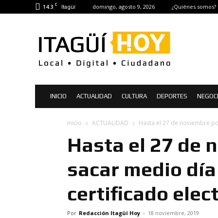
C
14.3
domingo, agosto 9, 2026
¿Quiénes somos?
Itagüí
Itagüí
Hoy
|
Noticias
de
Itagüí
INICIO
ACTUALIDAD
CULTURA
DEPORTES
NEGOC
Inicio
ACTUALIDAD
Hasta el 27 de noviembre po
Hasta el 27 de 
sacar medio día
certificado elec
Por
Redacción Itagüí Hoy
-
18 noviembre, 2019