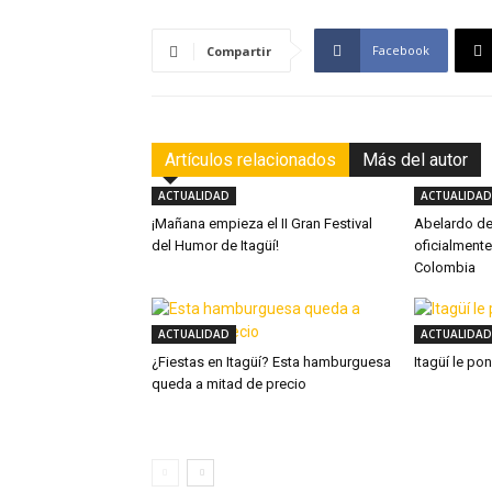
Facebook
Compartir
Artículos relacionados
Más del autor
ACTUALIDAD
ACTUALIDAD
¡Mañana empieza el II Gran Festival
Abelardo de 
del Humor de Itagüí!
oficialmente
Colombia
ACTUALIDAD
ACTUALIDAD
¿Fiestas en Itagüí? Esta hamburguesa
Itagüí le po
queda a mitad de precio