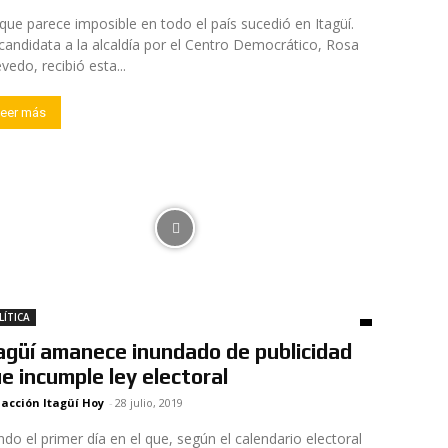
que parece imposible en todo el país sucedió en Itagüí.
candidata a la alcaldía por el Centro Democrático, Rosa
vedo, recibió esta...
eer más
LÍTICA
agüí amanece inundado de publicidad
e incumple ley electoral
acción Itagüí Hoy
-
28 julio, 2019
ndo el primer día en el que, según el calendario electoral