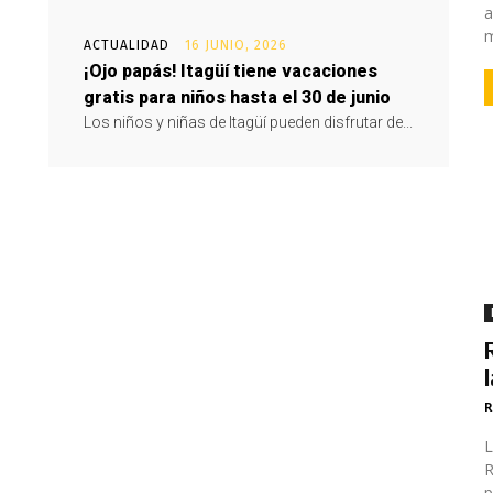
a
m
ACTUALIDAD
16 JUNIO, 2026
¡Ojo papás! Itagüí tiene vacaciones
gratis para niños hasta el 30 de junio
Los niños y niñas de Itagüí pueden disfrutar de...
R
L
R
p