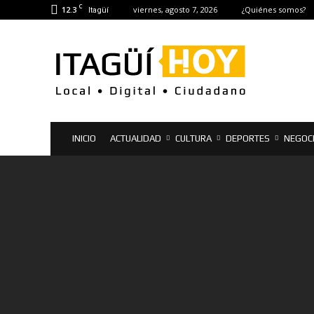
C
12.3
viernes, agosto 7, 2026
¿Quiénes somos?
Itagüí
Itagüí
Hoy
|
Noticias
de
Itagüí
INICIO
ACTUALIDAD
CULTURA
DEPORTES
NEGOC