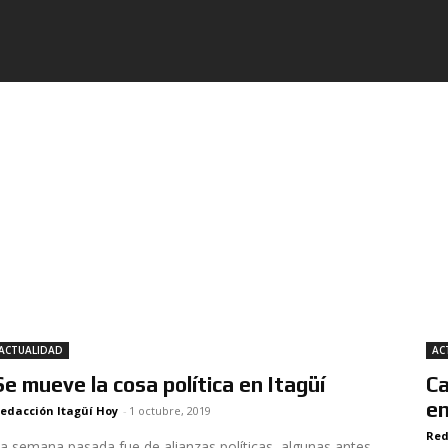
ACTUALIDAD
AC
Se mueve la cosa política en Itagüí
Ca
en
edacción Itagüí Hoy
-
1 octubre, 2019
Red
a semana pasada fue de alianzas políticas, algunas antes