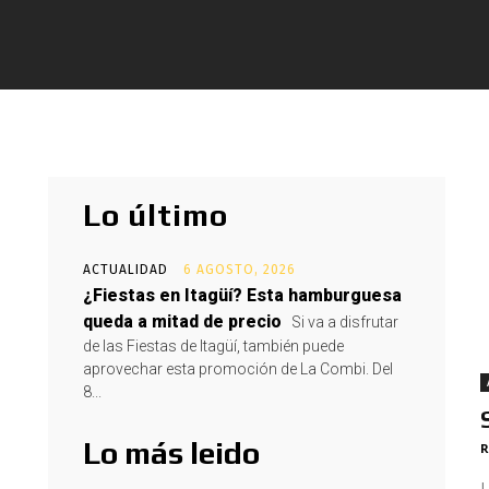
Lo último
ACTUALIDAD
6 AGOSTO, 2026
¿Fiestas en Itagüí? Esta hamburguesa
queda a mitad de precio
Si va a disfrutar
de las Fiestas de Itagüí, también puede
aprovechar esta promoción de La Combi. Del
8...
Lo más leido
R
L