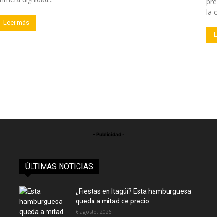
pre
la 
Leer más
L
- Publicidad -
ÚLTIMAS NOTICIAS
¿Fiestas en Itagüí? Esta hamburguesa
queda a mitad de precio
6 agosto, 2026