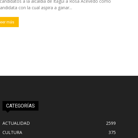
candidatos a la alcaldía de Itagüí a Rosa Acevedo como
candidata con la cual aspira a ganar...
eer más
CATEGORÍAS
ACTUALIDAD
2599
CULTURA
375