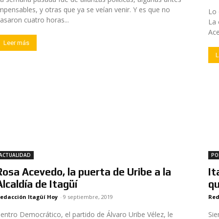
mpensables, y otras que ya se veían venir. Y es que no
Lo 
asaron cuatro horas...
La 
Ace
Leer más
L
ACTUALIDAD
PO
Rosa Acevedo, la puerta de Uribe a la
It
Alcaldía de Itagüí
qu
edacción Itagüí Hoy
-
9 septiembre, 2019
Red
entro Democrático, el partido de Álvaro Uribe Vélez, le
Sie