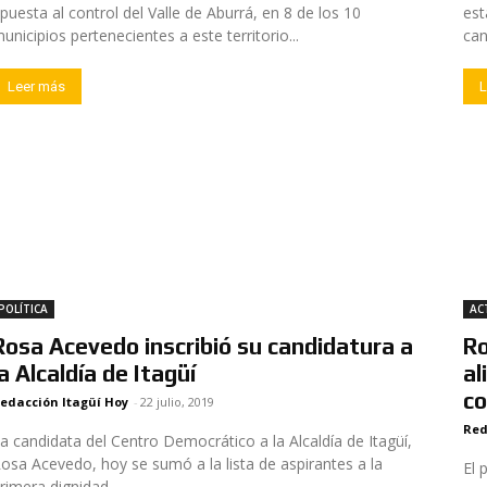
puesta al control del Valle de Aburrá, en 8 de los 10
est
unicipios pertenecientes a este territorio...
can
Leer más
L
POLÍTICA
AC
Rosa Acevedo inscribió su candidatura a
Ro
la Alcaldía de Itagüí
al
co
edacción Itagüí Hoy
-
22 julio, 2019
Red
a candidata del Centro Democrático a la Alcaldía de Itagüí,
osa Acevedo, hoy se sumó a la lista de aspirantes a la
El 
rimera dignidad...