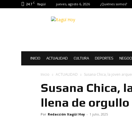
C
24.7
jueves, agosto 6, 2026
¿Quiénes somos?
Itagüí
Itagüí
Hoy
|
Noticias
de
Itagüí
INICIO
ACTUALIDAD
CULTURA
DEPORTES
NEGOC
Inicio
ACTUALIDAD
Susana Chica, la joven arquer
Susana Chica, l
llena de orgullo
Por
Redacción Itagüí Hoy
-
1 julio, 2025