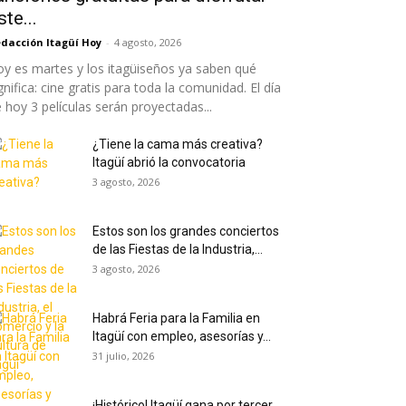
ste...
dacción Itagüí Hoy
-
4 agosto, 2026
y es martes y los itagüiseños ya saben qué
gnifica: cine gratis para toda la comunidad. El día
 hoy 3 películas serán proyectadas...
¿Tiene la cama más creativa?
Itagüí abrió la convocatoria
3 agosto, 2026
Estos son los grandes conciertos
de las Fiestas de la Industria,...
3 agosto, 2026
Habrá Feria para la Familia en
Itagüí con empleo, asesorías y...
31 julio, 2026
¡Histórico! Itagüí gana por tercer