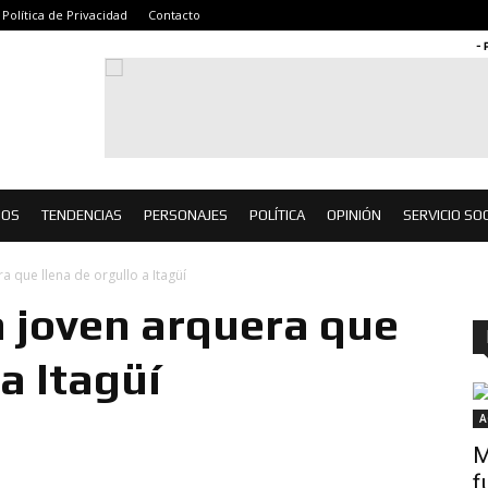
Política de Privacidad
Contacto
- 
IOS
TENDENCIAS
PERSONAJES
POLÍTICA
OPINIÓN
SERVICIO SOC
a que llena de orgullo a Itagüí
a joven arquera que
 a Itagüí
A
M
f