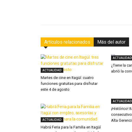
Facebook
Compartir
Artículos relacionados
Más del autor
ACTUALIDAD
¿Tiene la ca
ACTUALIDAD
abrió la con
Martes de cine en Itagüí: cuatro
funciones gratuitas para disfrutar
este 4 de agosto
ACTUALIDAD
¡Histórico! 
consecutivo
ACTUALIDAD
Alta Gerenc
Habrá Feria para la Familia en Itagüí