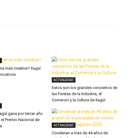
X
WhatsApp
Linkedin
ma más creativa? Itagüí
vocatoria
ACTUALIDAD
Estos son los grandes conciertos de
las Fiestas de la Industria, el
Comercio y la Cultura de Itagüí
Itagüí gana por tercer año
 el Premio Nacional de
ACTUALIDAD
ia
Condenan a más de 44 años de