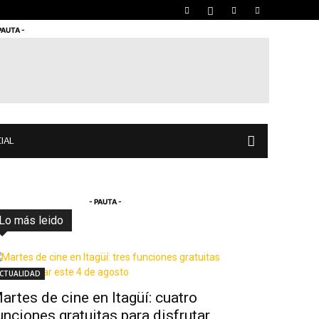
PAUTA -
IAL
- PAUTA -
Lo más leido
Todo
Destacado
Lo más popular
Más
CTUALIDAD
artes de cine en Itagüí: cuatro
unciones gratuitas para disfrutar