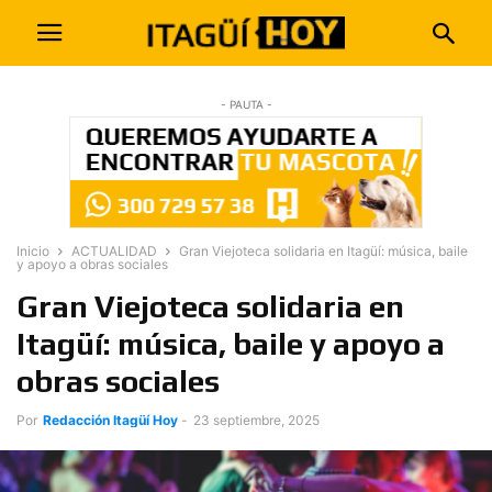
- PAUTA -
Inicio
ACTUALIDAD
Gran Viejoteca solidaria en Itagüí: música, baile
y apoyo a obras sociales
Gran Viejoteca solidaria en
Itagüí: música, baile y apoyo a
obras sociales
Por
Redacción Itagüí Hoy
-
23 septiembre, 2025