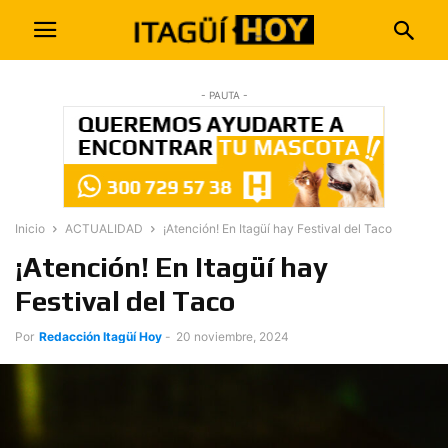
- PAUTA -
Inicio
ACTUALIDAD
¡Atención! En Itagüí hay Festival del Taco
¡Atención! En Itagüí hay
Festival del Taco
Por
Redacción Itagüí Hoy
-
20 noviembre, 2024