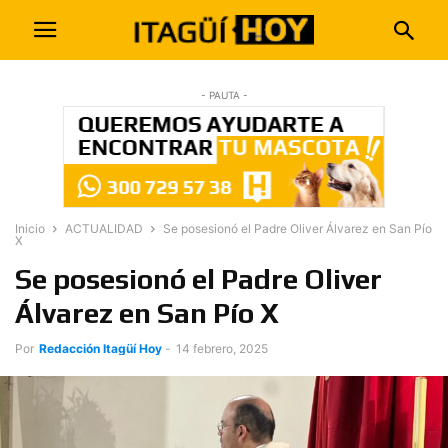
- PAUTA -
Inicio
ACTUALIDAD
Se posesionó el Padre Oliver Álvarez en San Pío
X
Se posesionó el Padre Oliver
Álvarez en San Pío X
Por
Redacción Itagüí Hoy
-
14 febrero, 2025