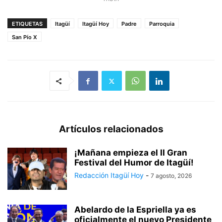
ETIQUETAS
Itagüí
Itagüí Hoy
Padre
Parroquia
San Pío X
Artículos relacionados
¡Mañana empieza el II Gran
Festival del Humor de Itagüí!
Redacción Itagüí Hoy
-
7 agosto, 2026
Abelardo de la Espriella ya es
oficialmente el nuevo Presidente