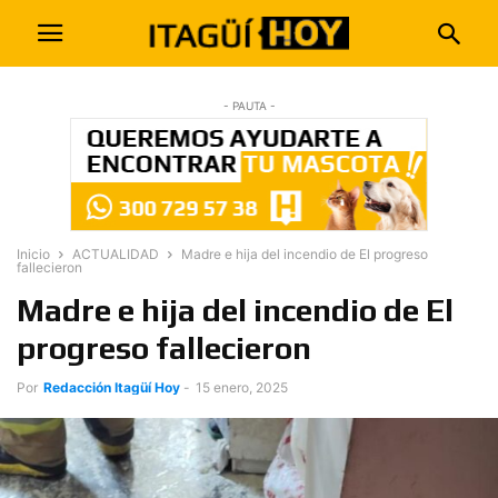
- PAUTA -
Inicio
ACTUALIDAD
Madre e hija del incendio de El progreso
fallecieron
Madre e hija del incendio de El
progreso fallecieron
Por
Redacción Itagüí Hoy
-
15 enero, 2025