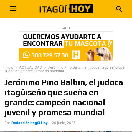
- PAUTA -
Inicio
ACTUALIDAD
Jerónimo Pino Balbin, el judoca itagüiseño que
sueña en grande: campeón nacional...
Jerónimo Pino Balbin, el judoca
itagüiseño que sueña en
grande: campeón nacional
juvenil y promesa mundial
Por
Redacción Itagüí Hoy
-
20 junio, 2025