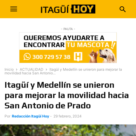
- PAUTA -
Inicio
ACTUALIDAD
Itagüí y Medellín se unieron para mejorar la
movilidad hacia San Antonio...
Itagüí y Medellín se unieron
para mejorar la movilidad hacia
San Antonio de Prado
Por
Redacción Itagüí Hoy
-
29 febrero, 2024