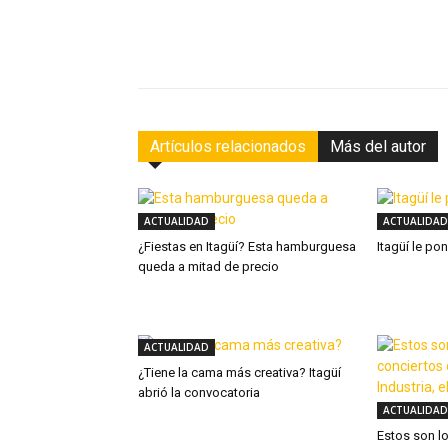
Facebook
Compartir
Artículos relacionados
Más del autor
ACTUALIDAD
ACTUALIDAD
¿Fiestas en Itagüí? Esta hamburguesa
Itagüí le po
queda a mitad de precio
ACTUALIDAD
¿Tiene la cama más creativa? Itagüí
abrió la convocatoria
ACTUALIDAD
Estos son l