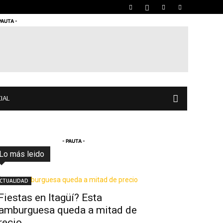
PAUTA -
IAL
- PAUTA -
Lo más leido
Todo
Destacado
Lo más popular
Más
CTUALIDAD
Fiestas en Itagüí? Esta
amburguesa queda a mitad de
recio