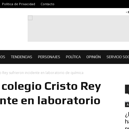
Política de Privacidad
Contacto
- 
IOS
TENDENCIAS
PERSONAJES
POLÍTICA
OPINIÓN
SERVICIO SOC
to Rey sufrieron incidente en laboratorio de química
 colegio Cristo Rey
ente en laboratorio
A
¿
h
p