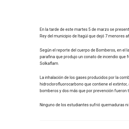
En la tarde de este martes 5 de marzo se presentó
Rey del municipio de Itagüí que dejó 7 menores a
Según el reporte del cuerpo de Bomberos, en el l
parafina que produjo un conato de incendio que f
Solkaflam.
La inhalación de los gases producidos por la com
hidroclorofluorocarbono que contiene el extintor, a
bomberos y dos más que por prevención fueron tra
Ninguno de los estudiantes sufrió quemaduras ni t