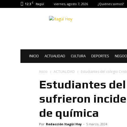
C
12.3
viernes, agosto 7, 2026
¿Quiénes somos?
Itagüí
Itagüí
Hoy
|
Noticias
de
Itagüí
INICIO
ACTUALIDAD
CULTURA
DEPORTES
NEGOC
Inicio
ACTUALIDAD
Estudiantes del colegio Cris
Estudiantes del
sufrieron incid
de química
Por
Redacción Itagüí Hoy
-
5 marzo, 2024