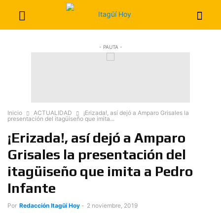
- PAUTA -
Inicio
ACTUALIDAD
¡Erizada!, así dejó a Amparo Grisales la
presentación del itagüiseño que imita...
¡Erizada!, así dejó a Amparo
Grisales la presentación del
itagüiseño que imita a Pedro
Infante
Por
Redacción Itagüí Hoy
-
2 noviembre, 2019