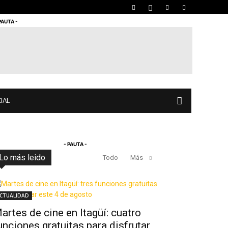
PAUTA -
IAL
- PAUTA -
Lo más leido
Todo
Más
CTUALIDAD
artes de cine en Itagüí: cuatro
unciones gratuitas para disfrutar