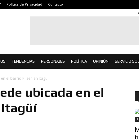
?
Política de Privacidad
Contacto
- 
IOS
TENDENCIAS
PERSONAJES
POLÍTICA
OPINIÓN
SERVICIO SOC
n el barrio Pilsen en Itagüí
ede ubicada en el
 Itagüí
A
M
f