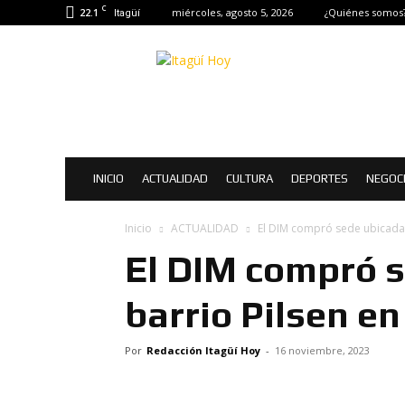
C
22.1
miércoles, agosto 5, 2026
¿Quiénes somos
Itagüí
Itagüí
Hoy
|
Noticias
de
Itagüí
INICIO
ACTUALIDAD
CULTURA
DEPORTES
NEGOC
Inicio
ACTUALIDAD
El DIM compró sede ubicada e
El DIM compró s
barrio Pilsen en
Por
Redacción Itagüí Hoy
-
16 noviembre, 2023