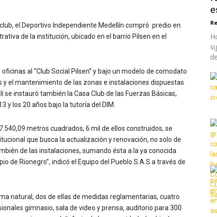
e
Re
 club, el Deportivo Independiente Medellín compró predio en
Ho
tiva de la institución, ubicado en el barrio Pilsen en el
si
de
s oficinas al “Club Social Pilsen” y bajo un modelo de comodato
s y el mantenimiento de las zonas e instalaciones dispuestas
Allí se instauró también la Casa Club de las Fuerzas Básicas,
 y los 20 años bajo la tutoría del DIM.
7.540,09 metros cuadrados, 6 mil de ellos construidos, se
itucional que busca la actualización y renovación, no solo de
ambién de las instalaciones, sumando ésta a la ya conocida
io de Rionegro”, indicó el Equipo del Pueblo S.A.S a través de
ama natural, dos de ellas de medidas reglamentarias, cuatro
ionales gimnasio, sala de video y prensa, auditorio para 300