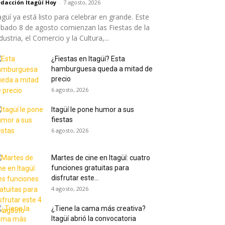
dacción Itagüí Hoy
-
7 agosto, 2026
agüí ya está listo para celebrar en grande. Este
bado 8 de agosto comienzan las Fiestas de la
dustria, el Comercio y la Cultura,...
¿Fiestas en Itagüí? Esta
hamburguesa queda a mitad de
precio
6 agosto, 2026
Itagüí le pone humor a sus
fiestas
6 agosto, 2026
Martes de cine en Itagüí: cuatro
funciones gratuitas para
disfrutar este...
4 agosto, 2026
¿Tiene la cama más creativa?
Itagüí abrió la convocatoria