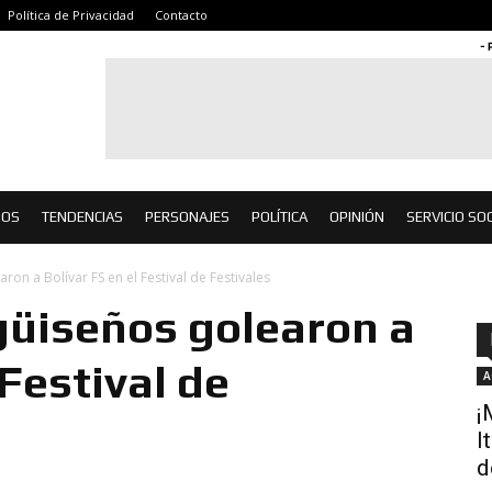
Política de Privacidad
Contacto
- 
IOS
TENDENCIAS
PERSONAJES
POLÍTICA
OPINIÓN
SERVICIO SOC
ron a Bolívar FS en el Festival de Festivales
güiseños golearon a
 Festival de
A
¡
I
d