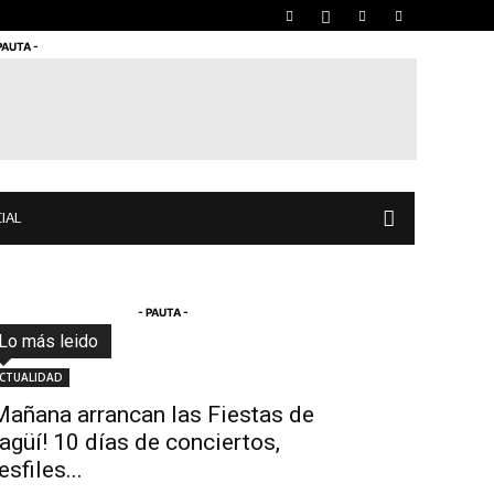
PAUTA -
IAL
- PAUTA -
Lo más leido
Todo
Destacado
Lo más popular
Más
CTUALIDAD
Mañana arrancan las Fiestas de
tagüí! 10 días de conciertos,
esfiles...