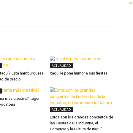
X
WhatsApp
Linkedin
ACTUALIDAD
 Itagüí? Esta hamburguesa
Itagüí le pone humor a sus fiestas
ad de precio
ma más creativa? Itagüí
vocatoria
ACTUALIDAD
Estos son los grandes conciertos de
las Fiestas de la Industria, el
Comercio y la Cultura de Itagüí