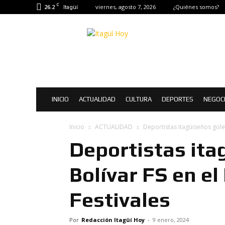
C
26.2
viernes, agosto 7, 2026
¿Quiénes somos?
Itagüí
Itagüí
Hoy
|
Noticias
de
Itagüí
INICIO
ACTUALIDAD
CULTURA
DEPORTES
NEGOC
Inicio
ACTUALIDAD
Deportistas itagüiseños golea
Deportistas ita
Bolívar FS en el
Festivales
Por
Redacción Itagüí Hoy
-
9 enero, 2024