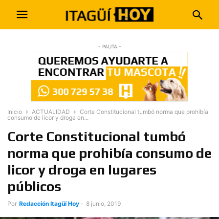
- PAUTA -
Inicio
ACTUALIDAD
Corte Constitucional tumbó norma que prohibía
consumo de licor y droga en...
Corte Constitucional tumbó
norma que prohibía consumo de
licor y droga en lugares
públicos
Por
Redacción Itagüí Hoy
-
8 junio, 2019