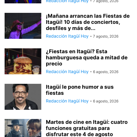
Redacción Itagüí Hoy
-
7 agosto, 2026
¡Mañana arrancan las Fiestas de
Itagüí! 10 días de conciertos,
desfiles y más de...
Redacción Itagüí Hoy
-
7 agosto, 2026
¿Fiestas en Itagüí? Esta
hamburguesa queda a mitad de
precio
Redacción Itagüí Hoy
-
6 agosto, 2026
Itagüí le pone humor a sus
fiestas
Redacción Itagüí Hoy
-
6 agosto, 2026
Martes de cine en Itagüí: cuatro
funciones gratuitas para
disfrutar este 4 de agosto