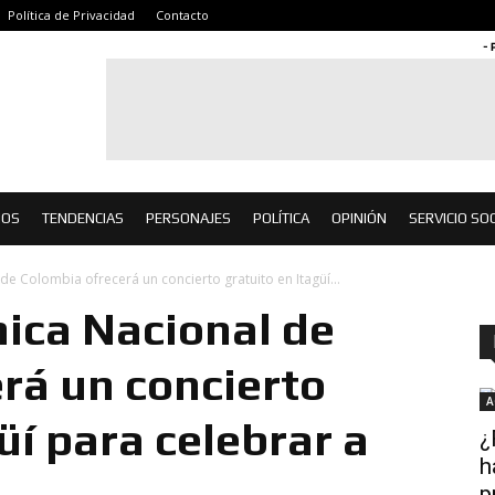
Política de Privacidad
Contacto
- 
IOS
TENDENCIAS
PERSONAJES
POLÍTICA
OPINIÓN
SERVICIO SOC
de Colombia ofrecerá un concierto gratuito en Itagüí...
ica Nacional de
rá un concierto
A
üí para celebrar a
¿
h
p