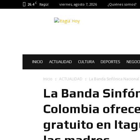
C
26.4
viernes, agosto 7, 2026
¿Quiénes somos?
Itagüí
Itagüí
Hoy
|
Noticias
de
Itagüí
INICIO
ACTUALIDAD
CULTURA
DEPORTES
NEGOC
Inicio
ACTUALIDAD
La Banda Sinfónica Nacional 
La Banda Sinfón
Colombia ofrece
gratuito en Itag
las madres