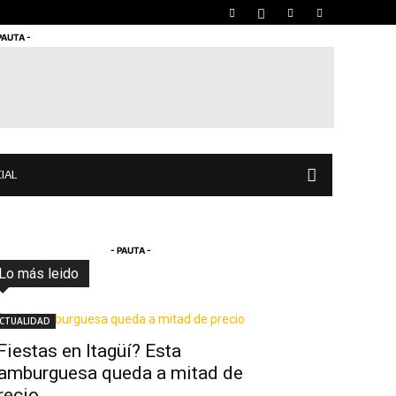
PAUTA -
IAL
- PAUTA -
Lo más leido
Todo
Destacado
Lo más popular
Más
CTUALIDAD
Fiestas en Itagüí? Esta
amburguesa queda a mitad de
recio