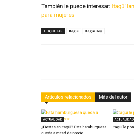
También le puede interesar:
Itagüí la
para mujeres
ETIQUETAS
Itagüí
Itagüí Hoy
Facebook
Compartir
Artículos relacionados
Más del autor
ACTUALIDAD
ACTUALIDAD
¿Fiestas en Itagüí? Esta hamburguesa
Itagüí le po
queda a mitad de precio