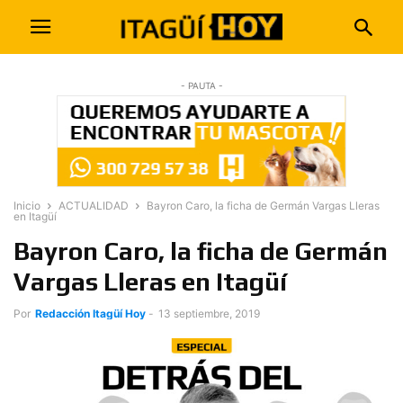
- PAUTA -
Inicio
ACTUALIDAD
Bayron Caro, la ficha de Germán Vargas Lleras
en Itagüí
Bayron Caro, la ficha de Germán
Vargas Lleras en Itagüí
Por
Redacción Itagüí Hoy
-
13 septiembre, 2019