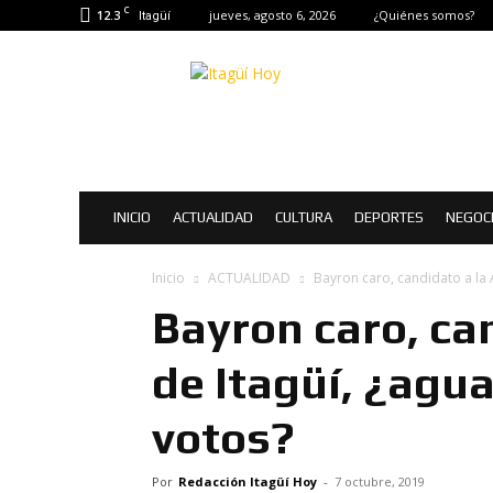
C
12.3
jueves, agosto 6, 2026
¿Quiénes somos?
Itagüí
Itagüí
Hoy
|
Noticias
de
Itagüí
INICIO
ACTUALIDAD
CULTURA
DEPORTES
NEGOC
Inicio
ACTUALIDAD
Bayron caro, candidato a la A
Bayron caro, can
de Itagüí, ¿agu
votos?
Por
Redacción Itagüí Hoy
-
7 octubre, 2019