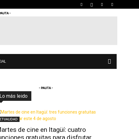
PAUTA -
IAL
- PAUTA -
Lo más leido
Todo
Destacado
Lo más popular
Más
CTUALIDAD
artes de cine en Itagüí: cuatro
unciones gratuitas para disfrutar