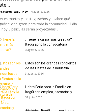
ste...
dacción Itagüí Hoy
-
4 agosto, 2026
y es martes y los itagüiseños ya saben qué
gnifica: cine gratis para toda la comunidad. El día
 hoy 3 películas serán proyectadas...
¿Tiene la cama más creativa?
Itagüí abrió la convocatoria
3 agosto, 2026
Estos son los grandes conciertos
de las Fiestas de la Industria,...
3 agosto, 2026
Habrá Feria para la Familia en
Itagüí con empleo, asesorías y...
31 julio, 2026
¡Histórico! Itagüí gana por tercer