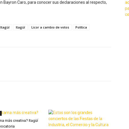
 Bayron Caro, para conocer sus declaraciones al respecto,
Itagüí
Itagüí
Licor a cambio de votos
Política
X
WhatsApp
Linkedin
ma más creativa? Itagüí
vocatoria