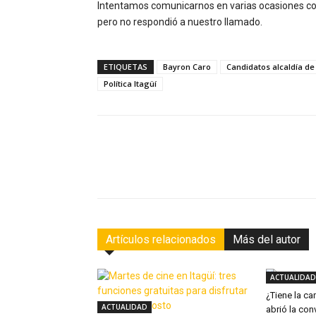
Intentamos comunicarnos en varias ocasiones con
pero no respondió a nuestro llamado.
ETIQUETAS
Bayron Caro
Candidatos alcaldía de 
Política Itagüí
Facebook
Compartir
Artículos relacionados
Más del autor
ACTUALIDAD
¿Tiene la ca
ACTUALIDAD
abrió la con