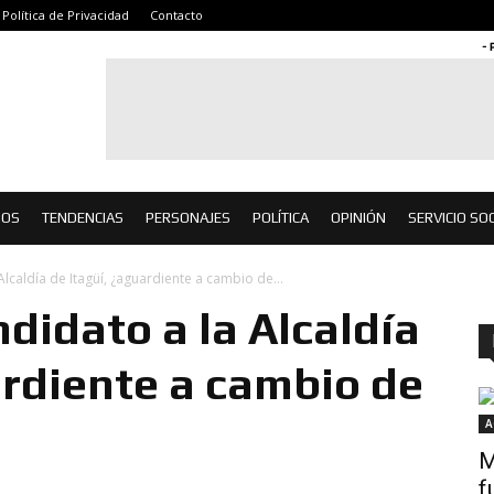
Política de Privacidad
Contacto
- 
IOS
TENDENCIAS
PERSONAJES
POLÍTICA
OPINIÓN
SERVICIO SOC
lcaldía de Itagüí, ¿aguardiente a cambio de...
didato a la Alcaldía
ardiente a cambio de
A
M
f