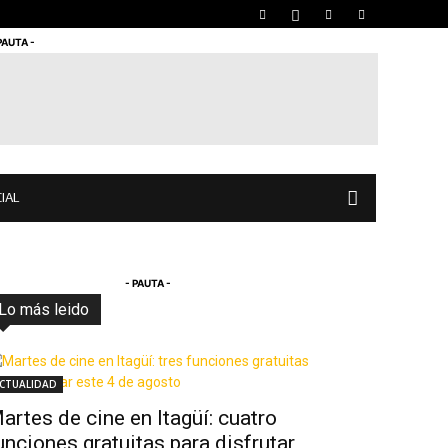
PAUTA -
IAL
- PAUTA -
Lo más leido
Todo
Destacado
Lo más popular
Más
CTUALIDAD
artes de cine en Itagüí: cuatro
unciones gratuitas para disfrutar