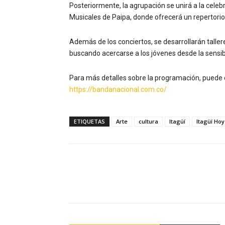
Posteriormente, la agrupación se unirá a la cele
Musicales de Paipa, donde ofrecerá un repertori
Además de los conciertos, se desarrollarán talle
buscando acercarse a los jóvenes desde la sensibil
Para más detalles sobre la programación, puede co
https://bandanacional.com.co/
ETIQUETAS
Arte
cultura
Itagüí
Itagüí Hoy
Facebook
Compartir