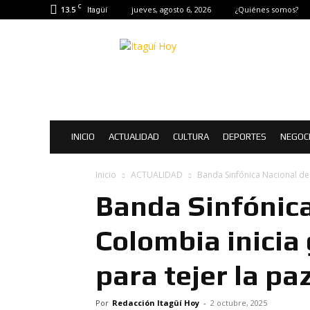
C
13.5
jueves, agosto 6, 2026
¿Quiénes somos?
Itagüí
Itagüí
Hoy
|
Noticias
de
Itagüí
INICIO
ACTUALIDAD
CULTURA
DEPORTES
NEGOC
Inicio
ACTUALIDAD
Banda Sinfónica Nacional de 
Banda Sinfónica
Colombia inicia
para tejer la pa
Por
Redacción Itagüí Hoy
-
2 octubre, 2025