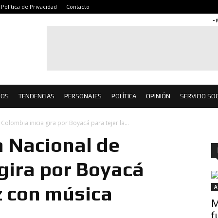
Política de Privacidad
Contacto
- 
IOS
TENDENCIAS
PERSONAJES
POLÍTICA
OPINIÓN
SERVICIO SOC
Colombia inicia gira por Boyacá para tejer la...
 Nacional de
 gira por Boyacá
z con música
A
M
f