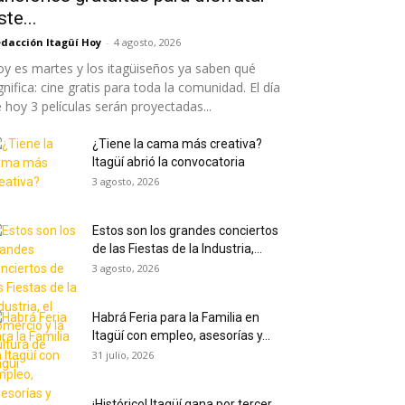
ste...
dacción Itagüí Hoy
-
4 agosto, 2026
y es martes y los itagüiseños ya saben qué
gnifica: cine gratis para toda la comunidad. El día
 hoy 3 películas serán proyectadas...
¿Tiene la cama más creativa?
Itagüí abrió la convocatoria
3 agosto, 2026
Estos son los grandes conciertos
de las Fiestas de la Industria,...
3 agosto, 2026
Habrá Feria para la Familia en
Itagüí con empleo, asesorías y...
31 julio, 2026
¡Histórico! Itagüí gana por tercer