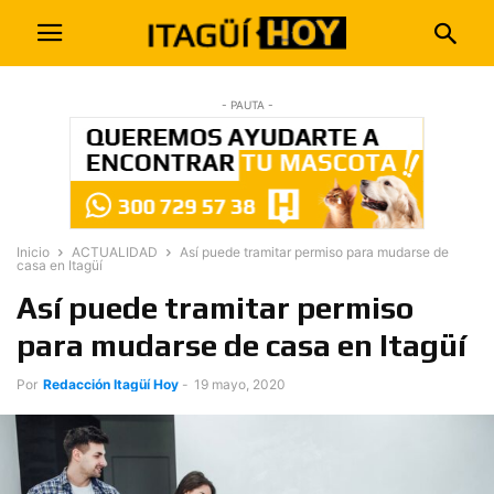
- PAUTA -
Inicio
ACTUALIDAD
Así puede tramitar permiso para mudarse de
casa en Itagüí
Así puede tramitar permiso
para mudarse de casa en Itagüí
Por
Redacción Itagüí Hoy
-
19 mayo, 2020