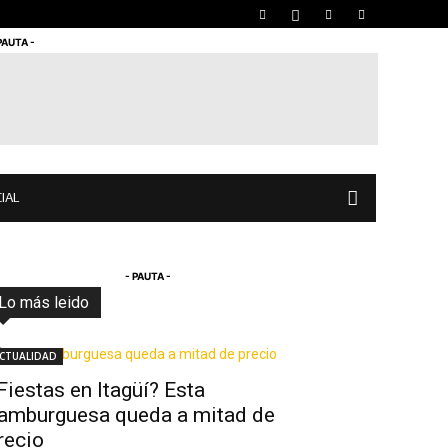
PAUTA -
IAL
- PAUTA -
Lo más leido
Todo
Destacado
Lo más popular
Más
CTUALIDAD
Fiestas en Itagüí? Esta
amburguesa queda a mitad de
recio