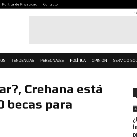
Política de Privacidad
Contacto
- 
IOS
TENDENCIAS
PERSONAJES
POLÍTICA
OPINIÓN
SERVICIO SOC
ar?, Crehana está
0 becas para
A
¿
h
p