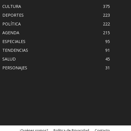
CULTURA
375
DEPORTES
223
POLÍTICA
222
AGENDA
215
ESPECIALES
95
TENDENCIAS
91
SALUD
45
PERSONAJES
31
¿Quiénes somos?
Política de Privacidad
Contacto