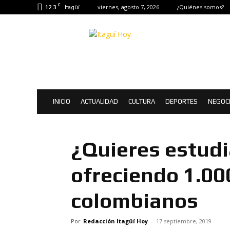
C
12.3
viernes, agosto 7, 2026
¿Quiénes somos?
Itagüí
Itagüí
Hoy
|
Noticias
de
Itagüí
INICIO
ACTUALIDAD
CULTURA
DEPORTES
NEGOC
¿Quieres estudi
ofreciendo 1.00
colombianos
Por
Redacción Itagüí Hoy
-
17 septiembre, 2019