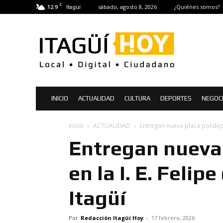
C
12.9
sábado, agosto 8, 2026
¿Quiénes somos?
Itagüí
Itagüí
Hoy
|
Noticias
de
Itagüí
INICIO
ACTUALIDAD
CULTURA
DEPORTES
NEGOC
Inicio
ACTUALIDAD
Entregan nueva placa polidepor
Entregan nueva 
en la I. E. Felip
Itagüí
Por
Redacción Itagüí Hoy
-
17 febrero, 2026