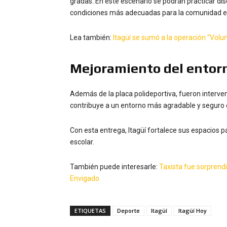
gradas. En este escenario se podrán practicar disc
condiciones más adecuadas para la comunidad es
Lea también:
Itagüí se sumó a la operación “Vol
Mejoramiento del entorn
Además de la placa polideportiva, fueron interv
contribuye a un entorno más agradable y seguro de
Con esta entrega, Itagüí fortalece sus espacios p
escolar.
También puede interesarle:
Taxista fue sorprend
Envigado
ETIQUETAS
Deporte
Itagüí
Itagüí Hoy