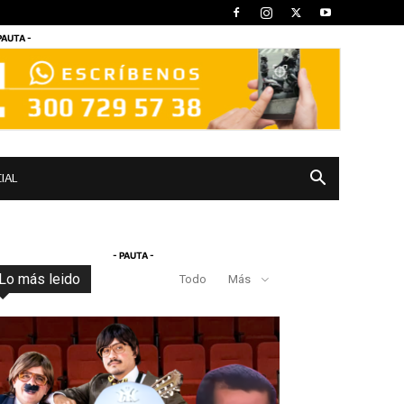
PAUTA -
IAL
- PAUTA -
Lo más leido
Todo
Más