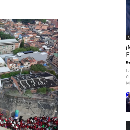
A
¡
F
Re
La
Cu
Ma