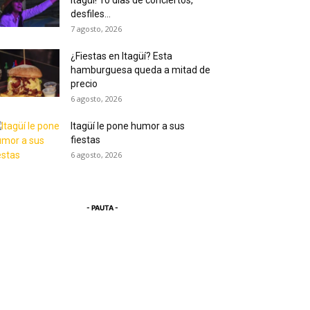
Itagüí! 10 días de conciertos,
desfiles...
7 agosto, 2026
¿Fiestas en Itagüí? Esta
hamburguesa queda a mitad de
precio
6 agosto, 2026
Itagüí le pone humor a sus
fiestas
6 agosto, 2026
- PAUTA -