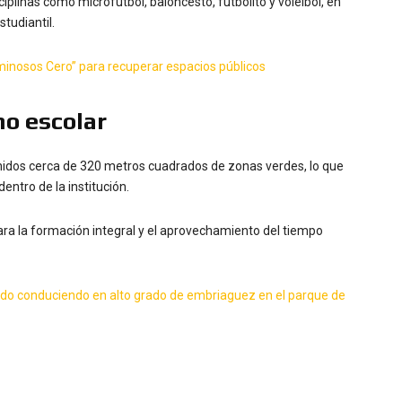
iplinas como microfútbol, baloncesto, futbolito y voleibol, en
tudiantil.
uminosos Cero” para recuperar espacios públicos
o escolar
enidos cerca de 320 metros cuadrados de zonas verdes, lo que
ntro de la institución.
ara la formación integral y el aprovechamiento del tiempo
ido conduciendo en alto grado de embriaguez en el parque de