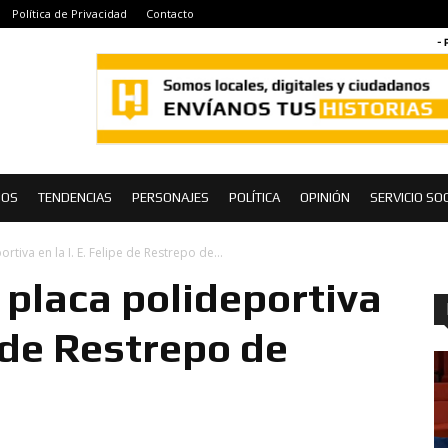
Política de Privacidad
Contacto
- 
IOS
TENDENCIAS
PERSONAJES
POLÍTICA
OPINIÓN
SERVICIO SOC
tiva en la I. E. Felipe de Restrepo de...
placa polideportiva
e de Restrepo de