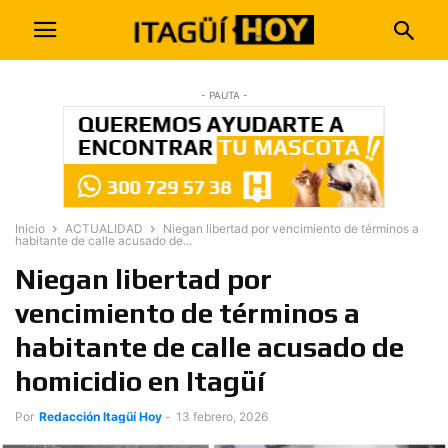
- PAUTA -
Inicio
ACTUALIDAD
Niegan libertad por vencimiento de términos a
habitante de calle acusado de...
Niegan libertad por
vencimiento de términos a
habitante de calle acusado de
homicidio en Itagüí
Por
Redacción Itagüí Hoy
-
13 febrero, 2026