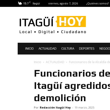
C
15.7
viernes, agosto 7, 2026
¿Quiénes somos?
Itagüí
Itagüí
Hoy
|
Noticias
de
Itagüí
INICIO
ACTUALIDAD
CULTURA
DEPORTES
NEGOC
Inicio
ACTUALIDAD
Funcionarios de la Alcaldía 
Funcionarios de 
Itagüí agredido
demolición
Por
Redacción Itagüí Hoy
-
19 marzo, 2025