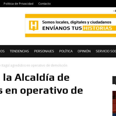
Política de Privacidad
Contacto
- 
IOS
TENDENCIAS
PERSONAJES
POLÍTICA
OPINIÓN
SERVICIO SOC
de Itagüí agredidos en operativo de demolición
la Alcaldía de
s en operativo de