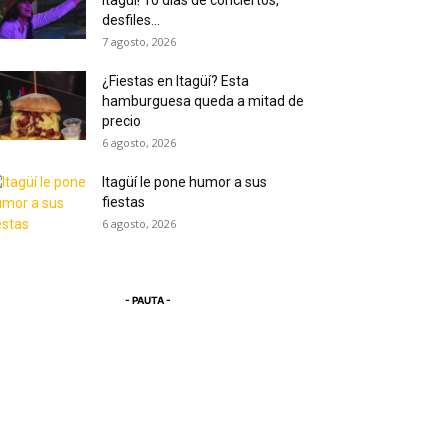
Itagüí! 10 días de conciertos,
desfiles...
7 agosto, 2026
¿Fiestas en Itagüí? Esta
hamburguesa queda a mitad de
precio
6 agosto, 2026
Itagüí le pone humor a sus
fiestas
6 agosto, 2026
- PAUTA -