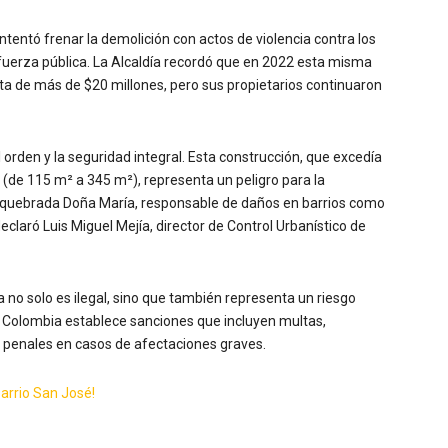
tentó frenar la demolición con actos de violencia contra los
a fuerza pública. La Alcaldía recordó que en 2022 esta misma
ta de más de $20 millones, pero sus propietarios continuaron
rden y la seguridad integral. Esta construcción, que excedía
a (de 115 m² a 345 m²), representa un peligro para la
a quebrada Doña María, responsable de daños en barrios como
 declaró Luis Miguel Mejía, director de Control Urbanístico de
a no solo es ilegal, sino que también representa un riesgo
n Colombia establece sanciones que incluyen multas,
s penales en casos de afectaciones graves.
 barrio San José!