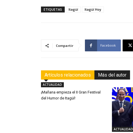
ETIQUETAS
Itagüí
Itagüí Hoy
Facebook
Compartir
Artículos relacionados
Más del autor
ACTUALIDAD
¡Mañana empieza el II Gran Festival
del Humor de Itagüí!
ACTUALIDAD