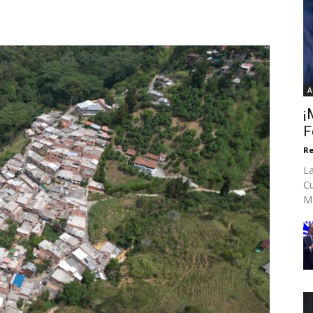
A
¡
F
Re
La
Cu
Ma