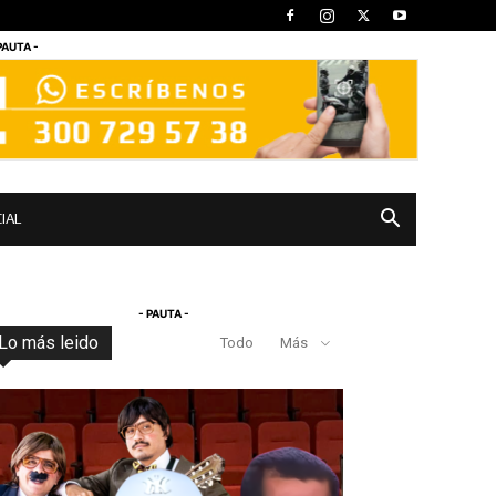
PAUTA -
IAL
- PAUTA -
Lo más leido
Todo
Más