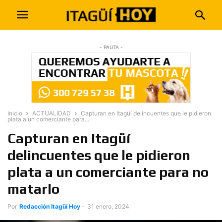
- PAUTA -
Inicio
ACTUALIDAD
Capturan en Itagüí delincuentes que le pidieron
plata a un comerciante para...
Capturan en Itagüí
delincuentes que le pidieron
plata a un comerciante para no
matarlo
Por
Redacción Itagüí Hoy
-
31 enero, 2024