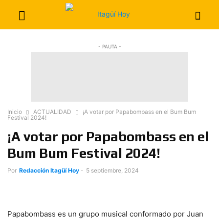
- PAUTA -
Inicio
ACTUALIDAD
¡A votar por Papabombass en el Bum Bum
Festival 2024!
¡A votar por Papabombass en el
Bum Bum Festival 2024!
Por
Redacción Itagüí Hoy
-
5 septiembre, 2024
Papabombass es un grupo musical conformado por Juan