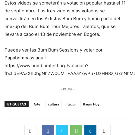
Estos videos se someterán a votación popular hasta el 11
de septiembre. Los tres videos más votados se
convertirán en los Artistas Bum Bum y harán parte del
line-up del Bum Bum Tour Mejores Talentos, que se
llevará a cabo el 13 de noviembre en Bogotá.
Puedes ver las Bum Bum Sessions y votar por
Papabombass aquí:
https://www.bumbumfest.org/votacion?
fbclid=PAZXh0bgNhZW0CMTEAAaYxwPu7DzHH8z_GxnNhM3
- PAUTA -
ETIQUETAS
Arte
cultura
Itagüí
Itagüí Hoy