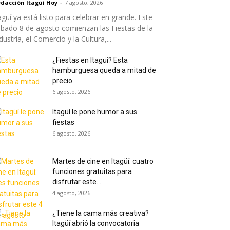
dacción Itagüí Hoy
-
7 agosto, 2026
agüí ya está listo para celebrar en grande. Este
bado 8 de agosto comienzan las Fiestas de la
dustria, el Comercio y la Cultura,...
¿Fiestas en Itagüí? Esta
hamburguesa queda a mitad de
precio
6 agosto, 2026
Itagüí le pone humor a sus
fiestas
6 agosto, 2026
Martes de cine en Itagüí: cuatro
funciones gratuitas para
disfrutar este...
4 agosto, 2026
¿Tiene la cama más creativa?
Itagüí abrió la convocatoria