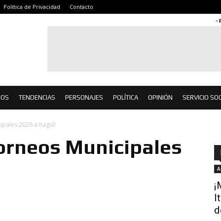
Política de Privacidad
Contacto
- 
IOS
TENDENCIAS
PERSONAJES
POLÍTICA
OPINIÓN
SERVICIO SOC
ipales 2026 a Itagüí!
Torneos Municipales
A
¡
I
d