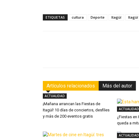
ETIQUETAS
cultura
Deporte
Itagüí
Itagüí
Facebook
Compartir
Artículos relacionados
Más del autor
ACTUALIDAD
¡Mañana arrancan las Fiestas de
ACTUALIDAD
Itagüí! 10 días de conciertos, desfiles
y más de 200 eventos gratis
¿Fiestas en
queda a mit
ACTUALIDAD