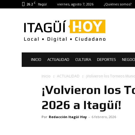
C
26.2
viernes, agosto 7, 2026
¿Quiénes somos?
Itagüí
Itagüí
Hoy
|
Noticias
de
Itagüí
INICIO
ACTUALIDAD
CULTURA
DEPORTES
NEGOC
Inicio
ACTUALIDAD
¡Volvieron los Torneos Munic
¡Volvieron los 
2026 a Itagüí!
Por
Redacción Itagüí Hoy
-
6 febrero, 2026