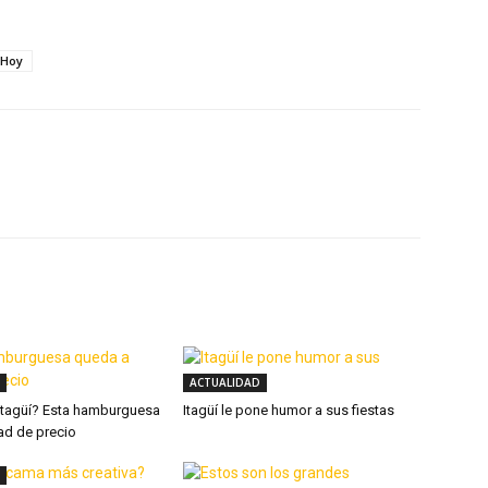
 Hoy
X
WhatsApp
Linkedin
ACTUALIDAD
 Itagüí? Esta hamburguesa
Itagüí le pone humor a sus fiestas
ad de precio