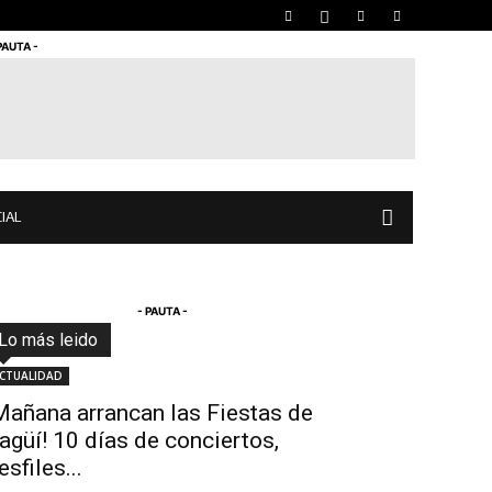
PAUTA -
IAL
- PAUTA -
Lo más leido
Todo
Destacado
Lo más popular
Más
CTUALIDAD
Mañana arrancan las Fiestas de
tagüí! 10 días de conciertos,
esfiles...