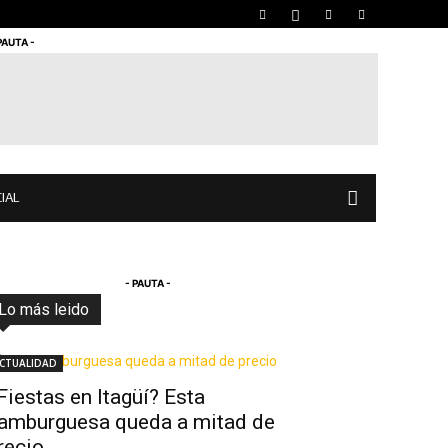
PAUTA -
IAL
- PAUTA -
Lo más leido
Todo
Destacado
Lo más popular
Más
CTUALIDAD
Fiestas en Itagüí? Esta
amburguesa queda a mitad de
recio