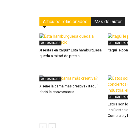
Artículos relacionados
Más del autor
ACTUALIDAD
ACTUALIDAD
¿Fiestas en Itagüí? Esta hamburguesa
Itagüí le po
queda a mitad de precio
ACTUALIDAD
¿Tiene la cama más creativa? Itagüí
abrió la convocatoria
ACTUALIDAD
Estos son l
las Fiestas d
Comercio y l