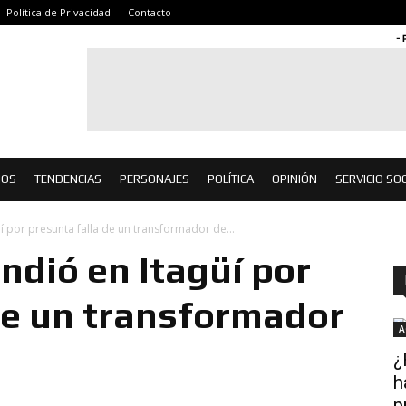
Política de Privacidad
Contacto
- 
IOS
TENDENCIAS
PERSONAJES
POLÍTICA
OPINIÓN
SERVICIO SOC
üí por presunta falla de un transformador de...
ndió en Itagüí por
de un transformador
A
¿
h
p