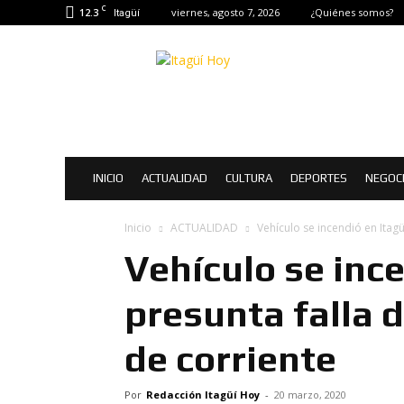
C
12.3
viernes, agosto 7, 2026
¿Quiénes somos?
Itagüí
Itagüí
Hoy
|
Noticias
de
Itagüí
INICIO
ACTUALIDAD
CULTURA
DEPORTES
NEGOC
Inicio
ACTUALIDAD
Vehículo se incendió en Itag
Vehículo se ince
presunta falla 
de corriente
Por
Redacción Itagüí Hoy
-
20 marzo, 2020