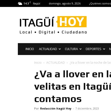
C
14.3
domingo, agosto 9, 2026
¿Quiénes somos
Itagüí
Itagüí
Hoy
|
Noticias
de
Itagüí
INICIO
ACTUALIDAD
CULTURA
DEPORTES
Inicio
ACTUALIDAD
¿Va a llover en la noche de las 
¿Va a llover en 
velitas en Itagüí
contamos
Por
Redacción Itagüí Hoy
-
7 diciembre, 2023