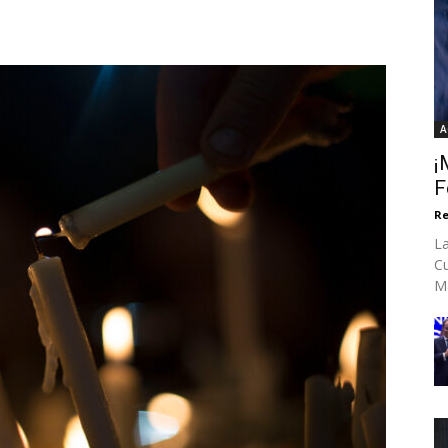
A
¡
F
Re
La
Cu
Ma