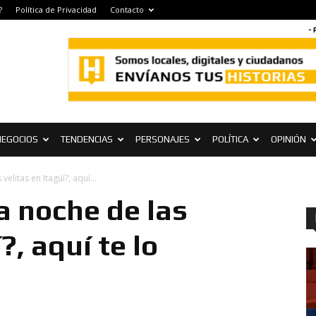
?
Política de Privacidad
Contacto
- 
NEGOCIOS
TENDENCIAS
PERSONAJES
POLÍTICA
OPINIÓN
velitas en Itagüí?, aquí...
la noche de las
?, aquí te lo