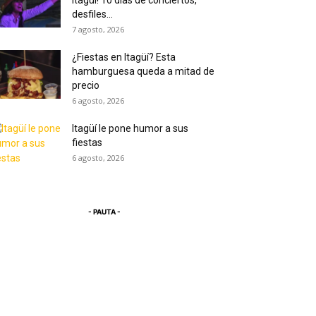
Itagüí! 10 días de conciertos,
desfiles...
7 agosto, 2026
¿Fiestas en Itagüí? Esta
hamburguesa queda a mitad de
precio
6 agosto, 2026
Itagüí le pone humor a sus
fiestas
6 agosto, 2026
- PAUTA -