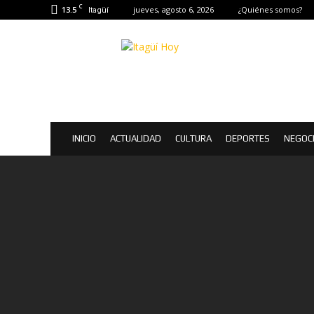
C
13.5
jueves, agosto 6, 2026
¿Quiénes somos?
Itagüí
Itagüí
Hoy
|
Noticias
de
Itagüí
INICIO
ACTUALIDAD
CULTURA
DEPORTES
NEGOC