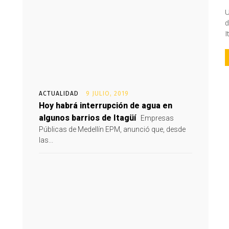
U
d
I
ACTUALIDAD
9 JULIO, 2019
Hoy habrá interrupción de agua en
algunos barrios de Itagüí
Empresas
Públicas de Medellín EPM, anunció que, desde
las...