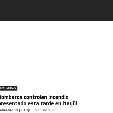
ACTUALIDAD
Bomberos controlan incendio
presentado esta tarde en Itagüí
edacción Itagüí Hoy
-
5 septiembre, 2019