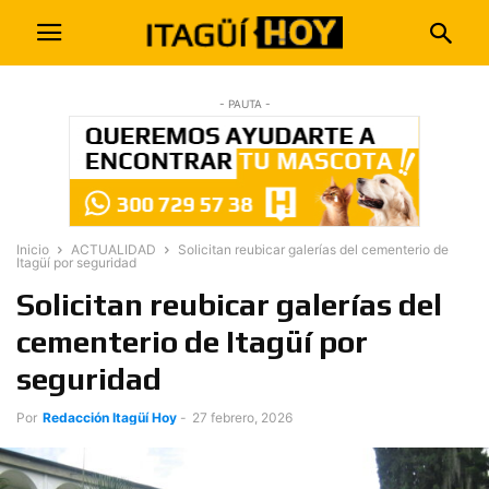
- PAUTA -
Inicio
ACTUALIDAD
Solicitan reubicar galerías del cementerio de
Itagüí por seguridad
Solicitan reubicar galerías del
cementerio de Itagüí por
seguridad
Por
Redacción Itagüí Hoy
-
27 febrero, 2026