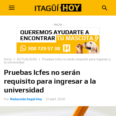
- PAUTA -
Inicio
ACTUALIDAD
Pruebas Icfes no serán requisito para ingresar a
la universidad
Pruebas Icfes no serán
requisito para ingresar a la
universidad
Por
Redacción Itagüí Hoy
-
12 abril, 2020