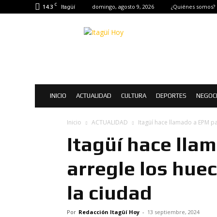
C
14.3
domingo, agosto 9, 2026
¿Quiénes somos?
Itagüí
Itagüí
Hoy
|
Noticias
de
Itagüí
INICIO
ACTUALIDAD
CULTURA
DEPORTES
NEGOC
Inicio
ACTUALIDAD
Itagüí hace llamado a EPM pa
Itagüí hace lla
arregle los hue
la ciudad
Por
Redacción Itagüí Hoy
-
13 septiembre, 2024