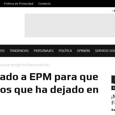
Política de Privacidad
Contacto
- 
IOS
TENDENCIAS
PERSONAJES
POLÍTICA
OPINIÓN
SERVICIO SOC
ra que arregle los huecos que ha...
mado a EPM para que
cos que ha dejado en
A
¡
F
Re