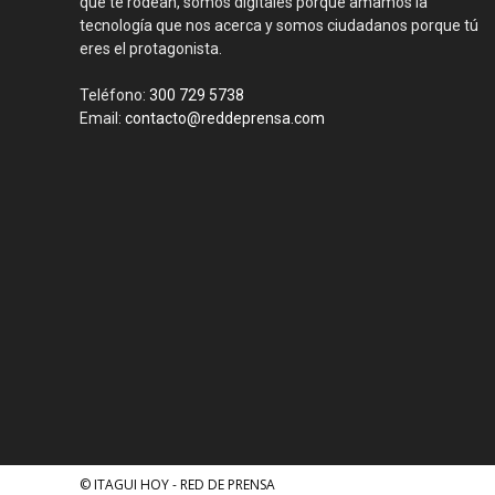
que te rodean, somos digitales porque amamos la
tecnología que nos acerca y somos ciudadanos porque tú
eres el protagonista.
Teléfono:
300 729 5738
Email:
contacto@reddeprensa.com
© ITAGUI HOY - RED DE PRENSA