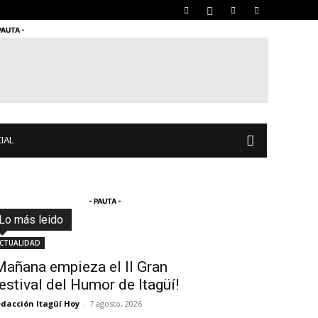
PAUTA -
IAL
- PAUTA -
Lo más leido
Todo
Destacado
Lo más popular
Más
CTUALIDAD
Mañana empieza el II Gran
estival del Humor de Itagüí!
dacción Itagüí Hoy
-
7 agosto, 2026