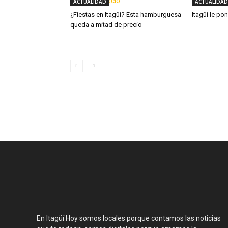
ACTUALIDAD
ACTUALIDAD
¿Fiestas en Itagüí? Esta hamburguesa
Itagüí le po
queda a mitad de precio
En Itagüí Hoy somos locales porque contamos las noticias