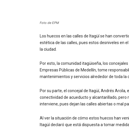
Foto de EPM
Los huecos en las calles de Itagüí se han conver
estética de las calles, pues estos desniveles en 
la ciudad.
Por esto, la comunidad itagüiseña, los concejales
Empresas Públicas de Medellín, tome responsabi
mantenimientos y servicios alrededor de toda la 
Por su parte, el concejal de Itagüí, Andrés Arcila
conectividad de acueducto y alcantarillado, p
interviene, pues dejan las calles abiertas o mal 
Al ver la situación de cómo estos huecos han veni
Itagüí declaró que está dispuesta a tomar medidas