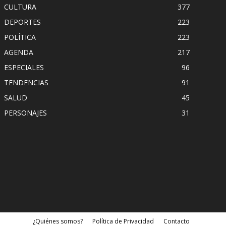
CULTURA
377
DEPORTES
223
POLÍTICA
223
AGENDA
217
ESPECIALES
96
TENDENCIAS
91
SALUD
45
PERSONAJES
31
¿Quiénes somos?
Política de Privacidad
Contacto