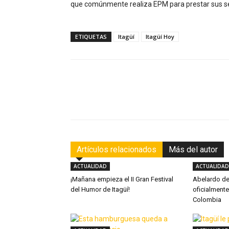
que comúnmente realiza EPM para prestar sus se
ETIQUETAS
Itagüí
Itagüí Hoy
Facebook
Compartir
Artículos relacionados
Más del autor
ACTUALIDAD
ACTUALIDAD
¡Mañana empieza el II Gran Festival
Abelardo de 
del Humor de Itagüí!
oficialmente
Colombia