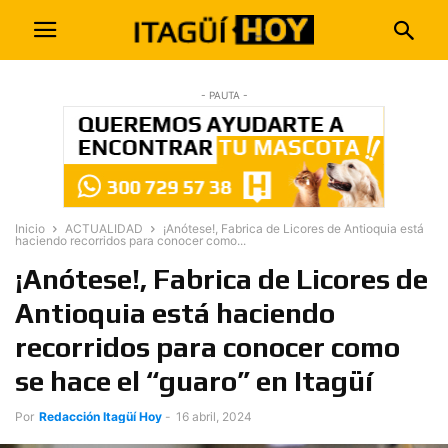
- PAUTA -
Inicio
ACTUALIDAD
¡Anótese!, Fabrica de Licores de Antioquia está
haciendo recorridos para conocer como...
¡Anótese!, Fabrica de Licores de
Antioquia está haciendo
recorridos para conocer como
se hace el “guaro” en Itagüí
Por
Redacción Itagüí Hoy
-
16 abril, 2024